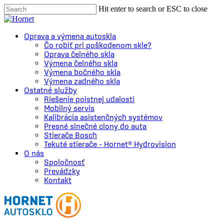
Skip
Hit enter to search or ESC to close
to
Close
main
Search
content
Menu
Oprava a výmena autoskla
Čo robiť pri poškodenom skle?
Oprava čelného skla
Výmena čelného skla
Výmena bočného skla
Výmena zadného skla
Ostatné služby
Riešenie poistnej udalosti
Mobilný servis
Kalibrácia asistenčných systémov
Presné slnečné clony do auta
Stierače Bosch
Tekuté stierače – Hornet® Hydrovision
O nás
Spoločnosť
Prevádzky
Kontakt