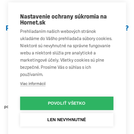
Nastavenie ochrany súkromia na
Hornet.sk
PREČO SI VYBRAŤ AUTOSKLO HORNET®?
Prehliadaním našich webových stránok
ukladáme do Vášho prehliadača súbory cookies.
Niektoré sú nevyhnutné na správne fungovanie
webu a niektoré slúžia pre analytické a
marketingové účely. Všetky cookies sú plne
bezpečné. Prosíme Vás o súhlas s ich
používaním.
Garancia
kvality
Viac informácií
Máme odborný personál,
certifikované vybavenie a
POVOLIŤ VŠETKO
používame čelné sklá OEM kvality.
LEN NEVYHNUTNÉ