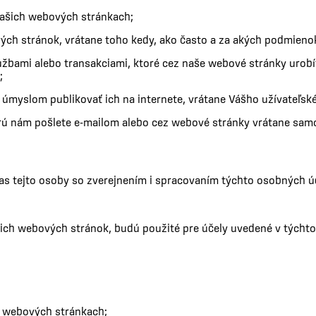
 našich webových stránkach;
ých stránok, vrátane toho kedy, ako často a za akých podmienok
žbami alebo transakciami, ktoré cez naše webové stránky urobít
;
s úmyslom publikovať ich na internete, vrátane Vášho užívateľs
orú nám pošlete e-mailom alebo cez webové stránky vrátane sa
as tejto osoby so zverejnením i spracovaním týchto osobných ú
ich webových stránok, budú použité pre účely uvedené v týchto
h webových stránkach;