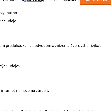
Online dopyt
aše zákonné povinnosti týkajúce sa uchovávania a mazania
Prevádzky
evyhnutné.
bné údaje
lom predchádzania podvodom a zníženia úverového rizika).
ných údajov.
z internet nemôžeme zaručiť.