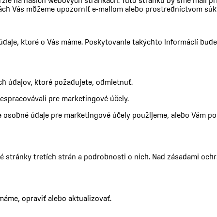
ie na našich webových stránkach. Túto stránku by sme mali príle
ách Vás môžeme upozorniť e-mailom alebo prostredníctvom súk
údaje, ktoré o Vás máme. Poskytovanie takýchto informácií bud
údajov, ktoré požadujete, odmietnuť.
espracovávali pre marketingové účely.
še osobné údaje pre marketingové účely použijeme, alebo Vám 
stránky tretích strán a podrobnosti o nich. Nad zásadami och
máme, opraviť alebo aktualizovať.