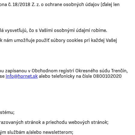
 č. 18/2018 Z. z. o ochrane osobných údajov (ďalej len
dlá vysvetľujú, čo s Vašimi osobnými údajmi robíme.
k nám umožňuje použiť súbory cookies pri každej Vašej
sťou zapísanou v Obchodnom registri Okresného súdu Trenčín,
ese
info@hornet.sk
alebo telefonicky na čísle 0800102020
ystému;
obrazovaných stránok a priechodu webových stránok;
lovým službám a/alebo newsletterom;