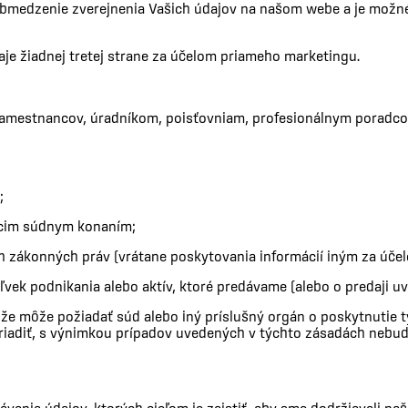
obmedzenie zverejnenia Vašich údajov na našom webe a je mož
 žiadnej tretej strane za účelom priameho marketingu.
mestnancov, úradníkom, poisťovniam, profesionálnym poradcom
;
úcim súdnym konaním;
h zákonných práv (vrátane poskytovania informácií iným za úče
k podnikania alebo aktív, ktoré predávame (alebo o predaji uv
že môže požiadať súd alebo iný príslušný orgán o poskytnutie 
ariadiť, s výnimkou prípadov uvedených v týchto zásadách nebu