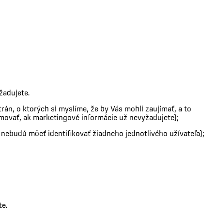
žadujete.
án, o ktorých si myslíme, že by Vás mohli zaujímať, a to
movať, ak marketingové informácie už nevyžadujete);
í nebudú môcť identifikovať žiadneho jednotlivého užívateľa);
te.