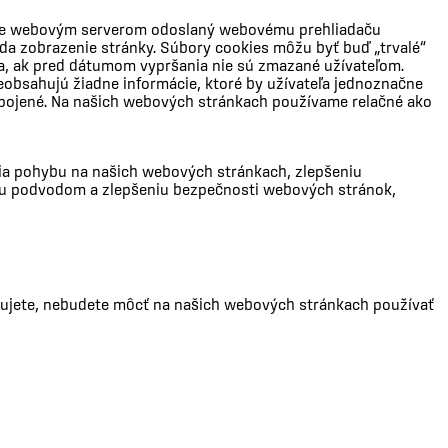
orý je webovým serverom odoslaný webovému prehliadaču
ada zobrazenie stránky. Súbory cookies môžu byť buď „trvalé“
ia, ak pred dátumom vypršania nie sú zmazané užívateľom.
eobsahujú žiadne informácie, ktoré by užívateľa jednoznačne
repojené. Na našich webových stránkach používame relačné ako
ia pohybu na našich webových stránkach, zlepšeniu
iu podvodom a zlepšeniu bezpečnosti webových stránok,
kujete, nebudete môcť na našich webových stránkach používať