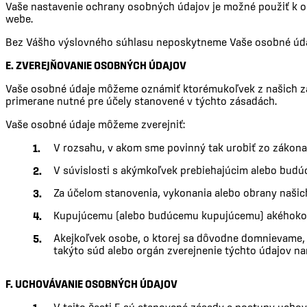
Vaše nastavenie ochrany osobných údajov je možné použiť k 
webe.
Bez Vášho výslovného súhlasu neposkytneme Vaše osobné údaje
E. ZVEREJŇOVANIE OSOBNÝCH ÚDAJOV
Vaše osobné údaje môžeme oznámiť ktorémukoľvek z našich za
primerane nutné pre účely stanovené v týchto zásadách.
Vaše osobné údaje môžeme zverejniť:
V rozsahu, v akom sme povinný tak urobiť zo zákona
V súvislosti s akýmkoľvek prebiehajúcim alebo bud
Za účelom stanovenia, vykonania alebo obrany našic
Kupujúcemu (alebo budúcemu kupujúcemu) akéhokoľve
Akejkoľvek osobe, o ktorej sa dôvodne domnievame, 
takýto súd alebo orgán zverejnenie týchto údajov n
F. UCHOVÁVANIE OSOBNÝCH ÚDAJOV