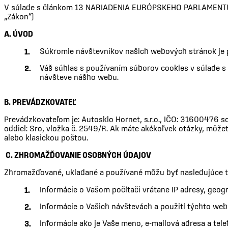
V súlade s článkom 13 NARIADENIA EURÓPSKEHO PARLAMENTU A R
„Zákon“)
A. ÚVOD
Súkromie návštevníkov našich webových stránok je pre
Váš súhlas s používaním súborov cookies v súlade s
návšteve nášho webu.
B. PREVÁDZKOVATEĽ
Prevádzkovateľom je: Autosklo Hornet, s.r.o., IČO: 31600476 
oddiel: Sro, vložka č. 2549/R. Ak máte akékoľvek otázky, môže
alebo klasickou poštou.
C.
ZHROMAŽĎOVANIE OSOBNÝCH ÚDAJOV
Zhromažďované, ukladané a používané môžu byť nasledujúce 
Informácie o Vašom počítači vrátane IP adresy, geog
Informácie o Vašich návštevách a použití týchto we
Informácie ako je Vaše meno, e-mailová adresa a tel