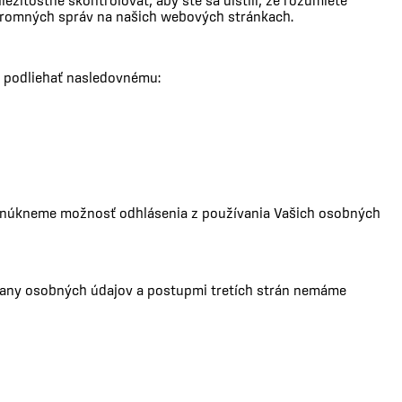
žitostne skontrolovať, aby ste sa uistili, že rozumiete
romných správ na našich webových stránkach.
e podliehať nasledovnému:
ponúkneme možnosť odhlásenia z používania Vašich osobných
rany osobných údajov a postupmi tretích strán nemáme