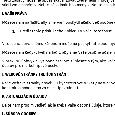
Tieto zásady môžeme občas aktualizovať zverejnením novej verz
všetkým zmenám v týchto zásadách. Na zmeny v týchto zásad
I. VAŠE PRÁVA
Môžete nám nariadiť, aby sme Vám poskytli akékoľvek osobné 
Predloženie príslušného dokladu o Vašej totožnosti.
V rozsahu povolenému zákonom môžeme poskytnutie osobných 
Môžete nám kedykoľvek nariadiť, aby sme Vaše osobné údaje n
V praxi buď obvykle výslovne predom súhlasíte s tým, ako Va
údajov pre marketingové účely.
J. WEBOVÉ STRÁNKY TRETÍCH STRÁN
Naše webové stránky obsahujú hypertextové odkazy na webové 
kontrolu a nenesieme za ne zodpovednosť.
K. AKTUALIZÁCIA ÚDAJOV
Dajte nám prosím vedieť, ak je treba Vaše osobné údaje, ktoré 
L. SÚBORY COOKIES