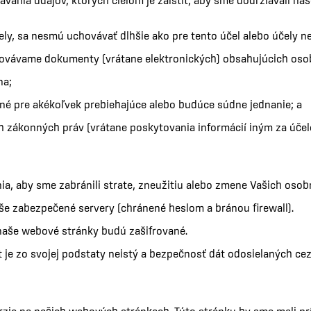
ávania údajov, ktorých cieľom je zaistiť, aby sme dodržiavali n
ly, sa nesmú uchovávať dlhšie ako pre tento účel alebo účely n
chovávame dokumenty (vrátane elektronických) obsahujúcich oso
na;
é pre akékoľvek prebiehajúce alebo budúce súdne jednanie; a
h zákonných práv (vrátane poskytovania informácií iným za úče
a, aby sme zabránili strate, zneužitiu alebo zmene Vašich osob
e zabezpečené servery (chránené heslom a bránou firewall).
 naše webové stránky budú zašifrované.
t je zo svojej podstaty neistý a bezpečnosť dát odosielaných ce