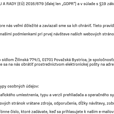
ADY (EÚ) 2016/679 (ďalej len „GDPR“) a v súlade s §19 zákona
 nás veľmi dôležité a zaviazali sme sa ich chrániť. Tieto pravi
 našimi podmienkami pri prvej návšteve našich webových stráno
so sídlom Žilinská 774/1, 01701 Považská Bystrica, je spoločno
te sa na nás obrátiť prostredníctvom elektronickej pošty na adr
typy osobných údajov:
rafického umiestnenia, typu a verzii prehliadača a operačného s
bových stránok vrátane zdroja, odporučenia, dĺžky návštevy, z
efónne číslo, ktoré zadávate, keď sa prihlasujete k našim e-mai