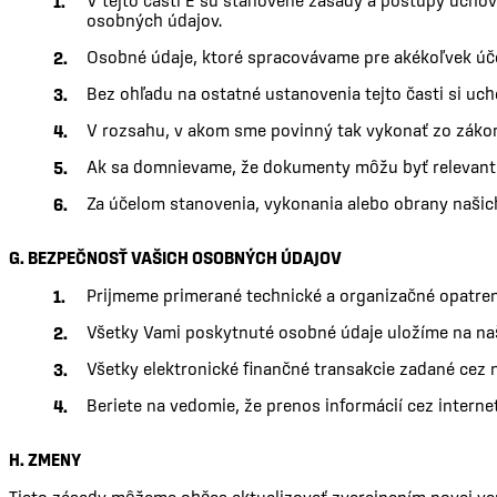
V tejto časti E sú stanovené zásady a postupy uchov
osobných údajov.
Osobné údaje, ktoré spracovávame pre akékoľvek úče
Bez ohľadu na ostatné ustanovenia tejto časti si u
V rozsahu, v akom sme povinný tak vykonať zo záko
Ak sa domnievame, že dokumenty môžu byť relevantn
Za účelom stanovenia, vykonania alebo obrany našic
G. BEZPEČNOSŤ VAŠICH OSOBNÝCH ÚDAJOV
Prijmeme primerané technické a organizačné opatreni
Všetky Vami poskytnuté osobné údaje uložíme na naš
Všetky elektronické finančné transakcie zadané cez
Beriete na vedomie, že prenos informácií cez interne
H. ZMENY