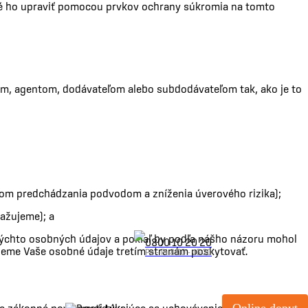
né ho upraviť pomocou prvkov ochrany súkromia na tomto
, agentom, dodávateľom alebo subdodávateľom tak, ako je to
lom predchádzania podvodom a zníženia úverového rizika);
ažujeme); a
týchto osobných údajov a pokiaľ by podľa nášho názoru mohol
0800 10 20 20
deme Vaše osobné údaje tretím stranám poskytovať.
Po - Pi 8:00 - 16:30