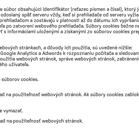
e súbor obsahujúci identifikátor (reťazec písmen a čísel), kt
odoslaný späť serveru vždy, keď si prehliadače od serveru vyži
prehliadačom a zostávajú v platnosti až do dátumu ich vypršan
teľa po zatvorení webového prehliadača. Súbory cookies bežne n
 byť s informáciami uloženými a získanými zo súborov cookies p
bových stránkach, a dôvody ich použitia, sú uvedené nižšie:
oogle Analytics a Adwords k rozpoznaniu počítača a sledovan
použitia webových stránok, správe webových stránok, zabránen
ho užívateľa.
 súborov cookies.
ad na použiteľnosť webových stránok. Ak súbory cookies zablo
e vymazať.
ad na použiteľnosť webových stránok.