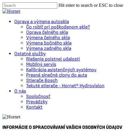
Skip
Hit enter to search or ESC to close
to
Close
main
Search
content
Menu
Oprava a výmena autoskla
Čo robiť pri poškodenom skle?
Oprava čelného skla
Výmena čelného skla
Výmena bočného skla
Výmena zadného skla
Ostatné služby
Riešenie poistnej udalosti
Mobilný servis
Kalibrácia asistenčných systémov
Presné slnečné clony do auta
Stierače Bosch
Tekuté stierače – Hornet® Hydrovision
O nás
Spoločnosť
Prevádzky
Kontakt
INFORMÁCIE O SPRACOVÁVANÍ VAŠICH OSOBNÝCH ÚDAJOV