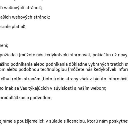
ch webových stránok;
našich webových stránok;
ranie platieb;
ení;
 požiadali (môžete nás kedykoľvek informovať, pokiaľ ho už nevy
ášho podnikania alebo podnikania dôkladne vybraných tretích str
ailom alebo podobnou technológiou (môžete nás kedykoľvek infor
eľov tretím stranám (tieto tretie strany však z týchto informáci
o inak sa Vás týkajúcich v súvislosti s naším webom;
 predchádzanie podvodom;
jníme a použijeme ich v súlade s licenciou, ktorú nám poskytne