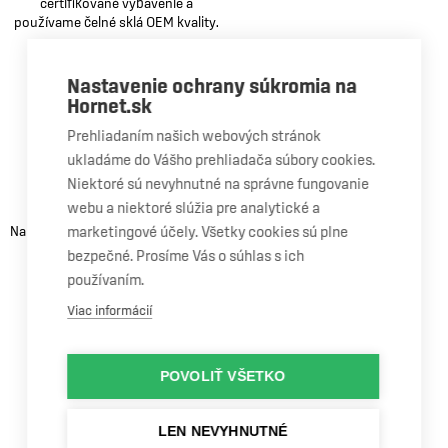
certifikované vybavenie a
používame čelné sklá OEM kvality.
Nastavenie ochrany súkromia na
Hornet.sk
Prehliadaním našich webových stránok
ukladáme do Vášho prehliadača súbory cookies.
Doživotná
Niektoré sú nevyhnutné na správne fungovanie
záruka
webu a niektoré slúžia pre analytické a
marketingové účely. Všetky cookies sú plne
Na vykonanú opravu alebo výmenu
vášho čelného skla získavate
bezpečné. Prosíme Vás o súhlas s ich
doživotnú záruku.
používaním.
Viac informácií
POVOLIŤ VŠETKO
Šetríme
LEN NEVYHNUTNÉ
váš čas