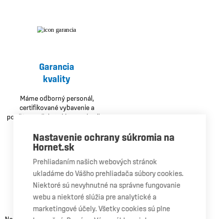
Garancia
kvality
Máme odborný personál,
certifikované vybavenie a
používame čelné sklá OEM kvality.
Nastavenie ochrany súkromia na
Hornet.sk
Prehliadaním našich webových stránok
ukladáme do Vášho prehliadača súbory cookies.
Niektoré sú nevyhnutné na správne fungovanie
Doživotná
webu a niektoré slúžia pre analytické a
záruka
marketingové účely. Všetky cookies sú plne