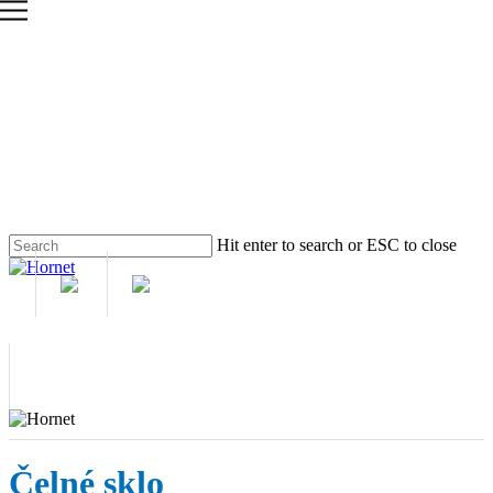
Skip
to
main
content
Hit enter to search or ESC to close
Close
Search
M
Čelné sklo