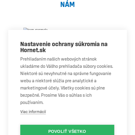
NÁM
Nastavenie ochrany súkromia na
Hornet.sk
Garancia
Prehliadaním našich webových stránok
kvality
ukladáme do Vášho prehliadača súbory cookies.
Máme odborný personál,
Niektoré sú nevyhnutné na správne fungovanie
certifikované vybavenie a
webu a niektoré slúžia pre analytické a
používame diely OEM kvality.
marketingové účely. Všetky cookies sú plne
bezpečné. Prosíme Vás o súhlas s ich
používaním.
Viac informácií
POVOLIŤ VŠETKO
Doživotná záruka