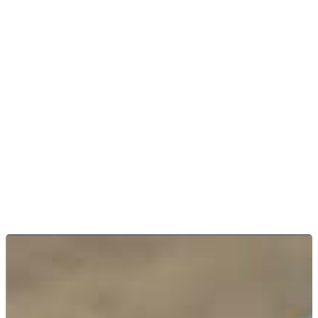
OPRAVA AUTOSKLA
NOVÁ BAŇA
Poškodené autosklo nie je nutné vždy vymeniť. Oprava
je menším zásahom.