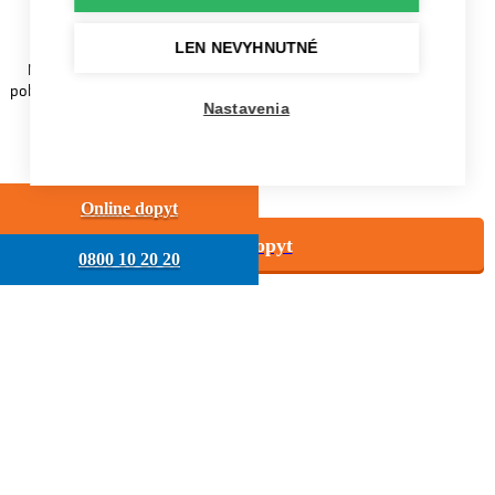
na opravu
LEN NEVYHNUTNÉ
Na opravu realizované v našich
pobočiek alebo mobilným servisom,
Nastavenia
získavate doživotnú záruku.
Online dopyt
Online dopyt
0800 10 20 20
Oprava zaberie
len 30 minút
Vďaka pokročilým technológiám
oprava autoskla trvá iba 30 minút