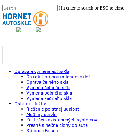
Skip
Hit enter to search or ESC to close
to
Close
main
Search
content
Me
Oprava a výmena autoskla
Čo robiť pri poškodenom skle?
Oprava čelného skla
Výmena čelného skla
Výmena bočného skla
Výmena zadného skla
Ostatné služby
Riešenie poistnej udalosti
Mobilný servis
Kalibrácia asistenčných systémov
Presné slnečné clony do auta
Stierače Bosch