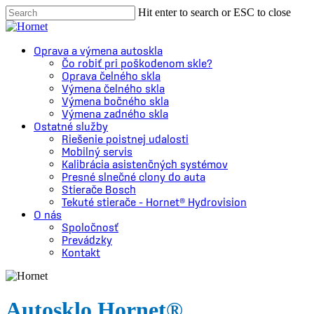
Skip
Hit enter to search or ESC to close
to
Close
main
Search
content
Menu
Oprava a výmena autoskla
Čo robiť pri poškodenom skle?
Oprava čelného skla
Výmena čelného skla
Výmena bočného skla
Výmena zadného skla
Ostatné služby
Riešenie poistnej udalosti
Mobilný servis
Kalibrácia asistenčných systémov
Presné slnečné clony do auta
Stierače Bosch
Tekuté stierače – Hornet® Hydrovision
O nás
Spoločnosť
Prevádzky
Kontakt
Autosklo Hornet®