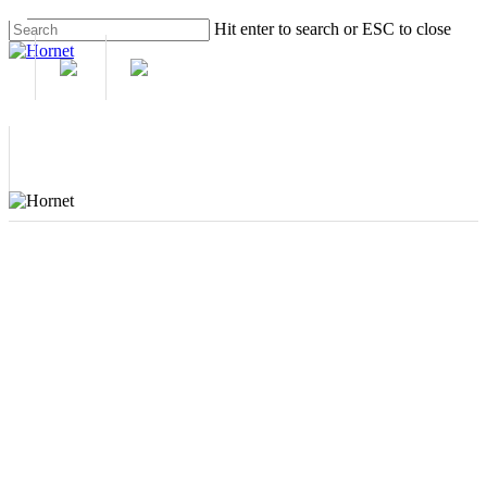
Skip
Hit enter to search or ESC to close
to
Close
main
Search
content
M