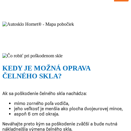
Bratislava
Košice
Prešov
Žilina
Banská Bystrica
Nitra
Trnava
Trenčín
Martin
Poprad
Prievidza
Zvolen
Považská Bystrica
Michalovce
KEDY JE MOŽNÁ OPRAVA
ČELNÉHO SKLA?
Ak sa poškodenie čelného skla nachádza:
mimo zorného poľa vodiča,
jeho veľkosť je menšia ako plocha dvojeurovej mince,
aspoň 6 cm od okraja.
Neváhajte preto kým sa poškodenie zväčší a bude nutná
nákladnejšia výmena čelného skla.