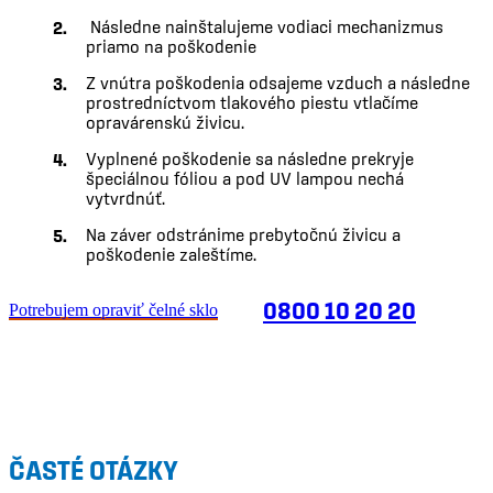
Následne nainštalujeme vodiaci mechanizmus
priamo na poškodenie
Z vnútra poškodenia odsajeme vzduch a následne
prostredníctvom tlakového piestu vtlačíme
opravárenskú živicu.
Vyplnené poškodenie sa následne prekryje
špeciálnou fóliou a pod UV lampou nechá
vytvrdnúť.
Na záver odstránime prebytočnú živicu a
poškodenie zaleštíme.
0800 10 20 20
Potrebujem opraviť čelné sklo
ČASTÉ OTÁZKY