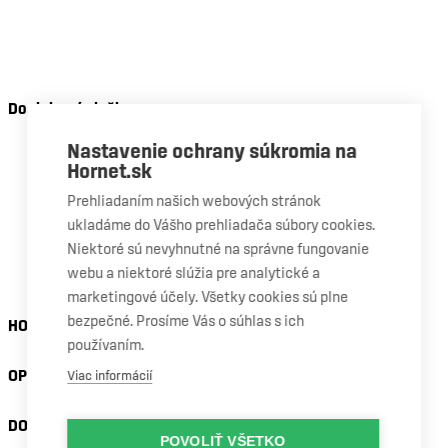
Výmena bočného skla
Výmena zadného skla
Mobilný servis
Doplnkové služby
Riešenie poistnej udalosti
Nastavenie ochrany súkromia na
Hornet.sk
Nastavenie asistenčných systémov
Stierače Bosch
Prehliadaním našich webových stránok
ukladáme do Vášho prehliadača súbory cookies.
Presné slnečné clony
Niektoré sú nevyhnutné na správne fungovanie
Nanotechnológia skla
webu a niektoré slúžia pre analytické a
Autofólie
marketingové účely. Všetky cookies sú plne
bezpečné. Prosíme Vás o súhlas s ich
HORNET
používaním.
OPRAVA A VÝMENA AUTOSKIEL
Viac informácií
DOPLNKOVÉ SLUŽBY
POVOLIŤ VŠETKO