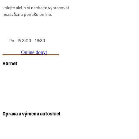
volajte alebo si nechajte vypracovať
nezáväznú ponuku online.
0800 10 20 20
Po - Pi 8:00 - 16:30
Online dopyt
Hornet
O nás
Kontakt
Prevádzky
Reklamácie
Oprava a výmena autoskiel
Oprava čelného skla
Výmena čelného skla