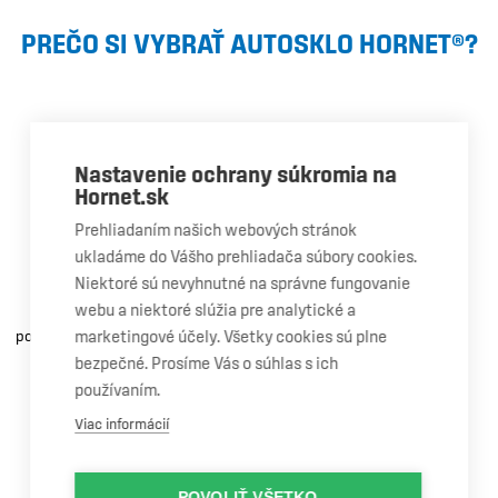
PREČO SI VYBRAŤ AUTOSKLO HORNET®?
Nastavenie ochrany súkromia na
Hornet.sk
Garancia
Prehliadaním našich webových stránok
kvality
ukladáme do Vášho prehliadača súbory cookies.
Niektoré sú nevyhnutné na správne fungovanie
Máme odborný personál,
webu a niektoré slúžia pre analytické a
certifikované vybavenie a
marketingové účely. Všetky cookies sú plne
používame čelné sklá OEM kvality.
bezpečné. Prosíme Vás o súhlas s ich
používaním.
Viac informácií
Doživotná
POVOLIŤ VŠETKO