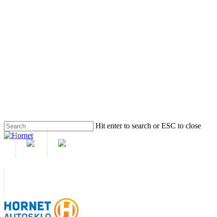
Skip
to
main
content
Hit enter to search or ESC to close
Close
Search
M