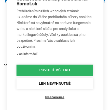
PREČO SI VYBRAŤ AUTOSKLO HORNET®?
Hornet.sk
Prehliadaním našich webových stránok
ukladáme do Vášho prehliadača súbory cookies.
Niektoré sú nevyhnutné na správne fungovanie
webu a niektoré slúžia pre analytické a
marketingové účely. Všetky cookies sú plne
Garancia
bezpečné. Prosíme Vás o súhlas s ich
kvality
používaním.
Viac informácií
Máme odborný personál,
certifikované vybavenie a
používame čelné sklá OEM kvality.
POVOLIŤ VŠETKO
LEN NEVYHNUTNÉ
OPRAVA AUTOSKLA
VÝMENA AUTOSKLA
Nastavenia
Doživotná
VOLKSWAGEN TIGUAN
VOLKSWAGEN TIGUAN
záruka