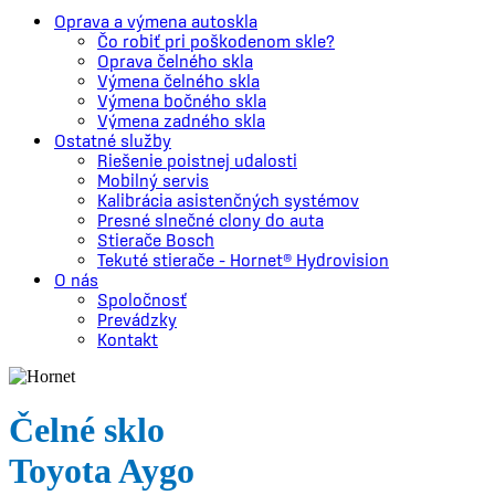
Search
Menu
Oprava a výmena autoskla
Čo robiť pri poškodenom skle?
Oprava čelného skla
Výmena čelného skla
Výmena bočného skla
Výmena zadného skla
Ostatné služby
Riešenie poistnej udalosti
Mobilný servis
Kalibrácia asistenčných systémov
Presné slnečné clony do auta
Stierače Bosch
Tekuté stierače – Hornet® Hydrovision
O nás
Spoločnosť
Prevádzky
Kontakt
Čelné sklo
Toyota Aygo