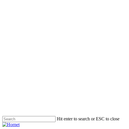
Skip
to
main
content
Hit enter to search or ESC to close
Close