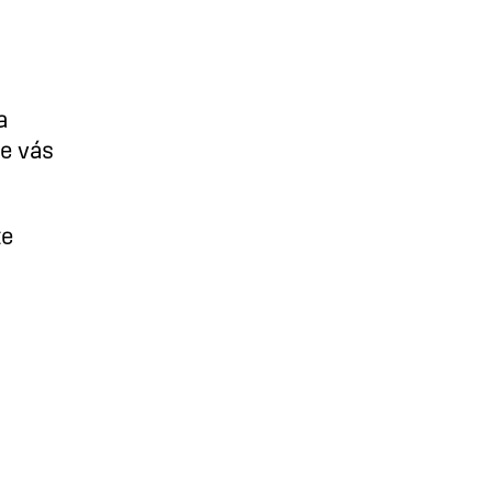
a
re vás
te