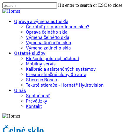
Skip
Hit enter to search or ESC to close
to
Close
main
Search
content
Menu
Oprava a výmena autoskla
Čo robiť pri poškodenom skle?
Oprava čelného skla
Výmena čelného skla
Výmena bočného skla
Výmena zadného skla
Ostatné služby
Riešenie poistnej udalosti
Mobilný servis
Kalibrácia asistenčných systémov
Presné slnečné clony do auta
Stierače Bosch
Tekuté stierače – Hornet® Hydrovision
O nás
Spoločnosť
Prevádzky
Kontakt
Čelné sklo