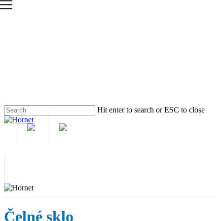
Skip
to
main
content
Hit enter to search or ESC to close
Close
Search
M
Čelné sklo