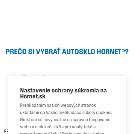
PREČO SI VYBRAŤ AUTOSKLO HORNET®?
Nastavenie ochrany súkromia na
Hornet.sk
Garancia
Prehliadaním našich webových stránok
kvality
ukladáme do Vášho prehliadača súbory cookies.
Máme odborný personál,
Niektoré sú nevyhnutné na správne fungovanie
certifikované vybavenie a
webu a niektoré slúžia pre analytické a
používame čelné sklá OEM kvality.
marketingové účely. Všetky cookies sú plne