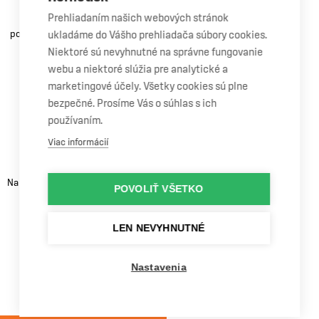
Máme odborný personál,
Prehliadaním našich webových stránok
certifikované vybavenie a
používame čelné sklá OEM kvality.
ukladáme do Vášho prehliadača súbory cookies.
Niektoré sú nevyhnutné na správne fungovanie
webu a niektoré slúžia pre analytické a
marketingové účely. Všetky cookies sú plne
bezpečné. Prosíme Vás o súhlas s ich
používaním.
Doživotná
Viac informácií
záruka
Na vykonanú opravu alebo výmenu
POVOLIŤ VŠETKO
vášho čelného skla získavate
doživotnú záruku.
LEN NEVYHNUTNÉ
OPRAVA AUTOSKLA
VÝMENA AUTOSKLA
Nastavenia
HYUNDAI KONA
HYUNDAI KONA
Šetríme