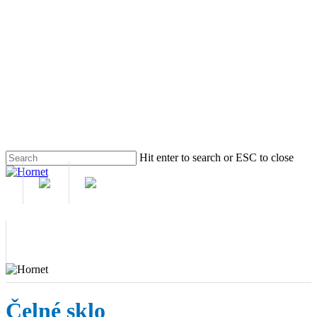
Skip
to
main
content
Hit enter to search or ESC to close
Close
Search
M
Čelné sklo