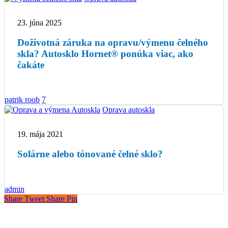
23. júna 2025
Doživotná záruka na opravu/výmenu čelného
skla? Autosklo Hornet® ponúka viac, ako
čakáte
patrik roob
7
Oprava autoskla
19. mája 2021
Solárne alebo tónované čelné sklo?
admin
Share
Tweet
Share
Pin