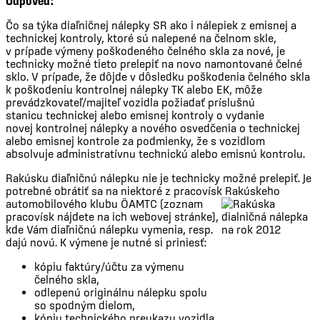
Odpoveď:
Čo sa týka diaľničnej nálepky SR ako i nálepiek z emisnej a
technickej kontroly, ktoré sú nalepené na čelnom skle,
v prípade výmeny poškodeného čelného skla za nové, je
technicky možné tieto prelepiť na novo namontované čelné
sklo. V prípade, že dôjde v dôsledku poškodenia čelného skla
k poškodeniu kontrolnej nálepky TK alebo EK, môže
prevádzkovateľ/majiteľ vozidla požiadať príslušnú
stanicu technickej alebo emisnej kontroly o vydanie
novej kontrolnej nálepky a nového osvedčenia o technickej
alebo emisnej kontrole za podmienky, že s vozidlom
absolvuje administratívnu technickú alebo emisnú kontrolu.
Rakúsku diaľničnú nálepku nie je technicky možné prelepiť. Je
potrebné obrátiť sa na niektoré z pracovísk Rakúskeho
automobilového klubu ÖAMTC (zoznam
pracovísk nájdete na ich webovej stránke),
kde Vám diaľničnú nálepku vymenia, resp.
dajú novú. K výmene je nutné si priniesť:
kópiu faktúry/účtu za výmenu
čelného skla,
odlepenú originálnu nálepku spolu
so spodným dielom,
kópiu technického preukazu vozidla.