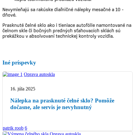
Nevymieňajú sa rakúske diaľničné nálepky mesačné a 10 –
dňové.
Prasknuté čelné sklo ako i tieniace autofólie namontované na
čelnom skle či bočných predných sťahovacích sklách sú
prekážkou v absolvovaní technickej kontroly vozidla.
Iné príspevky
Oprava autoskla
16. júla 2025
Nálepka na prasknuté čelné sklo? Pomôže
dočasne, ale servis je nevyhnutný
patrik roob
6
Oprava autoskla