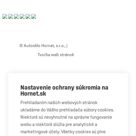
© Autosklo Hornet, s.r.o., |
Ochrana osobných údajov
Tvorba web stránok
+421 STUDIO
Close
Nastavenie ochrany súkromia na
Menu
OPRAVA A VÝMENA AUTOSKLA
Hornet.sk
Čo robiť pri poškodenom skle?
Prehliadaním našich webových stránok
Oprava čelného skla
ukladáme do Vášho prehliadača súbory cookies.
Niektoré sú nevyhnutné na správne fungovanie
Výmena čelného skla
webu a niektoré slúžia pre analytické a
Výmena bočného skla
marketingové účely. Všetky cookies sú plne