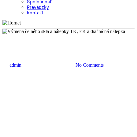
Spoločnosť
Prevádzky
Kontakt
Oprava autoskla
Výmena čelného skla a nálepky
TK, EK a diaľničná nálepka
By
admin
19. mája 2021
25 júna, 2021
No Comments