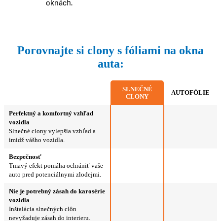
oknách.
Porovnajte si clony s fóliami na okna
auta:
SLNEČNÉ
AUTOFÓLIE
CLONY
Perfektný a komfortný vzhľad
vozidla
Slnečné clony vylepšia vzhľad a
imidž vášho vozidla.
Bezpečnosť
Tmavý efekt pomáha ochrániť vaše
auto pred potenciálnymi zlodejmi.
Nie je potrebný zásah do karosérie
vozidla
Inštalácia slnečných clôn
nevyžaduje zásah do interieru.