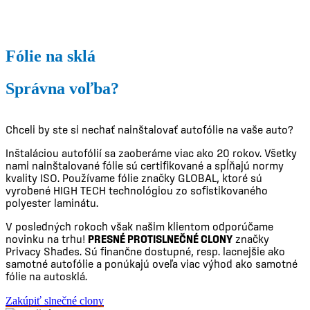
Fólie na sklá
Správna voľba?
Chceli by ste si nechať nainštalovať autofólie na vaše auto?
Inštaláciou autofólií sa zaoberáme viac ako 20 rokov. Všetky
nami nainštalované fólie sú certifikované a spĺňajú normy
kvality ISO. Používame fólie značky GLOBAL, ktoré sú
vyrobené HIGH TECH technológiou zo sofistikovaného
polyester laminátu.
V posledných rokoch však našim klientom odporúčame
novinku na trhu!
PRESNÉ PROTISLNEČNÉ CLONY
značky
Privacy Shades. Sú finančne dostupné, resp. lacnejšie ako
samotné autofólie a ponúkajú oveľa viac výhod ako samotné
fólie na autosklá.
Zakúpiť slnečné clony