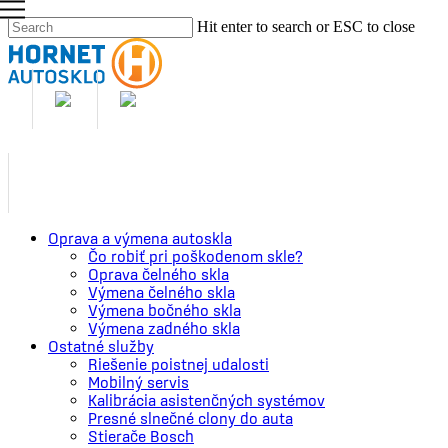
Skip
Hit enter to search or ESC to close
to
Close
main
Search
content
M
Oprava a výmena autoskla
Čo robiť pri poškodenom skle?
Oprava čelného skla
Výmena čelného skla
Výmena bočného skla
Výmena zadného skla
Ostatné služby
Riešenie poistnej udalosti
Mobilný servis
Kalibrácia asistenčných systémov
Presné slnečné clony do auta
Stierače Bosch