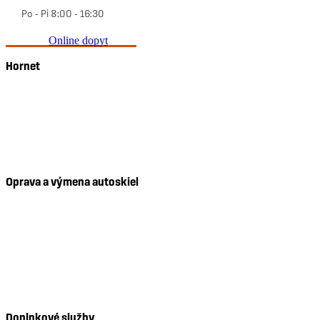
Po - Pi 8:00 - 16:30
Online dopyt
Hornet
O nás
Kontakt
Prevádzky
Reklamácie
Oprava a výmena autoskiel
Oprava čelného skla
Výmena čelného skla
Výmena bočného skla
Výmena zadného skla
Mobilný servis
Doplnkové služby