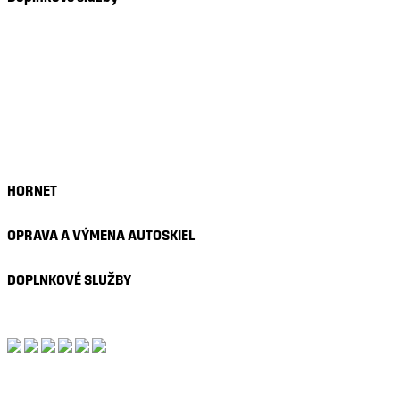
Riešenie poistnej udalosti
Nastavenie asistenčných systémov
Stierače Bosch
Presné slnečné clony
Nanotechnológia skla
Autofólie
HORNET
OPRAVA A VÝMENA AUTOSKIEL
DOPLNKOVÉ SLUŽBY