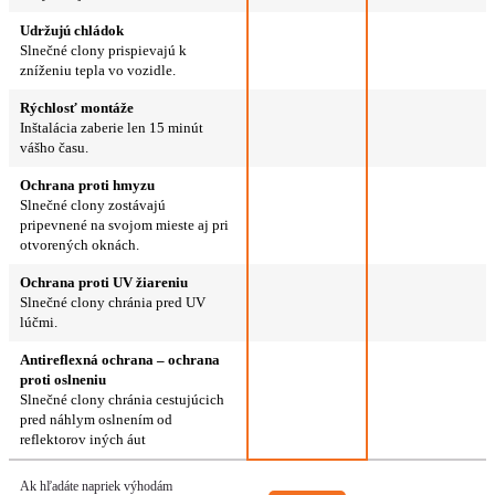
Udržujú chládok
Slnečné clony prispievajú k
zníženiu tepla vo vozidle.
Rýchlosť montáže
Inštalácia zaberie len 15 minút
vášho času.
Ochrana proti hmyzu
Slnečné clony zostávajú
pripevnené na svojom mieste aj pri
otvorených oknách.
Ochrana proti UV žiareniu
Slnečné clony chránia pred UV
lúčmi.
Antireflexná ochrana – ochrana
proti oslneniu
Slnečné clony chránia cestujúcich
pred náhlym oslnením od
reflektorov iných áut
Ak hľadáte napriek výhodám