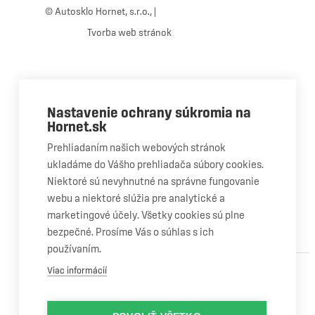
© Autosklo Hornet, s.r.o., |
Ochrana osobných údajov
Tvorba web stránok
+421 STUDIO
Close
Nastavenie ochrany súkromia na
Menu
Hornet.sk
OPRAVA A VÝMENA AUTOSKLA
Čo robiť pri poškodenom skle?
Prehliadaním našich webových stránok
ukladáme do Vášho prehliadača súbory cookies.
Oprava čelného skla
Niektoré sú nevyhnutné na správne fungovanie
Výmena čelného skla
webu a niektoré slúžia pre analytické a
marketingové účely. Všetky cookies sú plne
Výmena bočného skla
bezpečné. Prosíme Vás o súhlas s ich
Výmena zadného skla
používaním.
OSTATNÉ SLUŽBY
Viac informácií
Riešenie poistnej udalosti
Mobilný servis