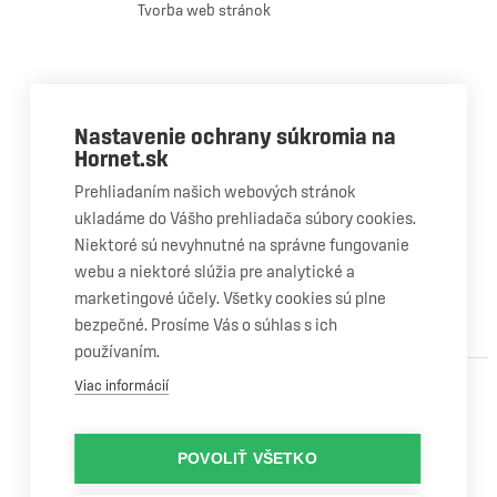
Tvorba web stránok
+421 STUDIO
Close
Nastavenie ochrany súkromia na
Menu
Hornet.sk
OPRAVA A VÝMENA AUTOSKLA
Čo robiť pri poškodenom skle?
Prehliadaním našich webových stránok
ukladáme do Vášho prehliadača súbory cookies.
Oprava čelného skla
Niektoré sú nevyhnutné na správne fungovanie
Výmena čelného skla
webu a niektoré slúžia pre analytické a
marketingové účely. Všetky cookies sú plne
Výmena bočného skla
bezpečné. Prosíme Vás o súhlas s ich
Výmena zadného skla
používaním.
OSTATNÉ SLUŽBY
Viac informácií
Riešenie poistnej udalosti
Mobilný servis
POVOLIŤ VŠETKO
Kalibrácia asistenčných systémov