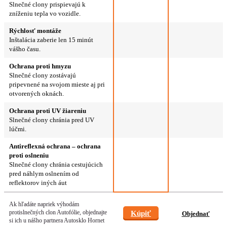
Slnečné clony prispievajú k
zníženiu tepla vo vozidle.
Rýchlosť montáže
Inštalácia zaberie len 15 minút
vášho času.
Ochrana proti hmyzu
Slnečné clony zostávajú
pripevnené na svojom mieste aj pri
otvorených oknách.
Ochrana proti UV žiareniu
Slnečné clony chránia pred UV
lúčmi.
Antireflexná ochrana – ochrana
proti oslneniu
Slnečné clony chránia cestujúcich
pred náhlym oslnením od
reflektorov iných áut
Ak hľadáte napriek výhodám
protislnečných clon Autofólie, objednajte
Kúpiť
Objednať
si ich u nášho partnera Autosklo Hornet