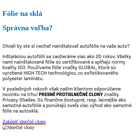
Fólie na sklá
Správna voľba?
Chceli by ste si nechať nainštalovať autofólie na vaše auto?
Inštaláciou autofólií sa zaoberáme viac ako 20 rokov. Všetky
nami nainštalované fólie sú certifikované a spĺňajú normy
kvality ISO. Používame fólie značky GLOBAL, ktoré sú
vyrobené HIGH TECH technológiou zo sofistikovaného
polyester laminátu.
V posledných rokoch však našim klientom odporúčame
novinku na trhu!
PRESNÉ PROTISLNEČNÉ CLONY
značky
Privacy Shades. Sú finančne dostupné, resp. lacnejšie ako
samotné autofólie a ponúkajú oveľa viac výhod ako samotné
fólie na autosklá.
Zakúpiť slnečné clony