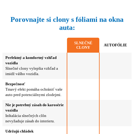
Porovnajte si clony s fóliami na okna
auta:
SLNEČNÉ
AUTOFÓLIE
CLONY
Perfektný a komfortný vzhľad
vozidla
Slnečné clony vylepšia vzhľad a
imidž vášho vozidla.
Bezpečnosť
Tmavý efekt pomáha ochrániť vaše
auto pred potenciálnymi zlodejmi.
Nie je potrebný zásah do karosérie
vozidla
Inštalácia slnečných clôn
nevyžaduje zásah do interieru.
Udržujú chládok