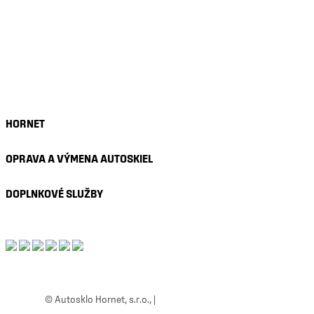
Nastavenie asistenčných systémov
Stierače Bosch
Presné slnečné clony
Nanotechnológia skla
Autofólie
HORNET
OPRAVA A VÝMENA AUTOSKIEL
DOPLNKOVÉ SLUŽBY
© Autosklo Hornet, s.r.o., |
Ochrana osobných údajov