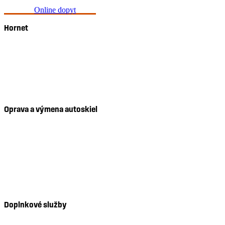
Online dopyt
Hornet
O nás
Kontakt
Prevádzky
Reklamácie
Oprava a výmena autoskiel
Oprava čelného skla
Výmena čelného skla
Výmena bočného skla
Výmena zadného skla
Mobilný servis
Doplnkové služby
Riešenie poistnej udalosti